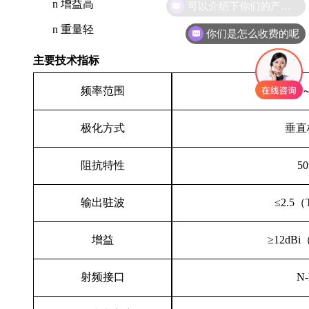
可以介绍下你们的产品么
n
增益高
n
重量轻
你们是怎么收费的呢
主要
技术指标
频率
范围
400
MHz
极化
方式
垂直
阻抗特性
5
输出驻波
≤2.5（
增益
≥
12dBi
射频接口
N-