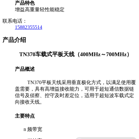
产品特色
增益高
重量轻
性能稳定
联系电话：
15882355514
产品介绍
TN3
70
车载式平板天线（
400
MHz
～
700
MHz
）
产品概述
TN370平板
天线采用垂直极化方式
，以满足使用覆
盖需要，具有高增益接收能力，可用于超短通信数据链
信号及侦察、控守及时差定位，适用于超短波车载式定
向接收天线
。
主要特点
n
频带宽