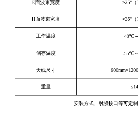
E面波束宽度
>
25°
（
H面波束宽度
>
35°（
工作温度
-40℃
储存
温度
-
55
℃
天线尺寸
900mm×120
重量
≤1
安装方式、射频接口等可定制