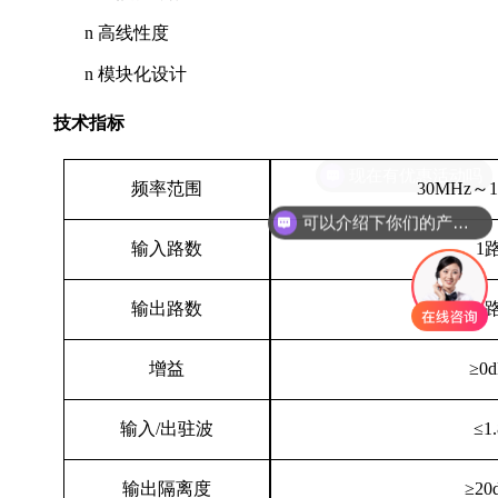
n
高线性度
n
模块化设计
技术指标
现在有优惠活动吗
频率范围
30MHz～1
可以介绍下你们的产品么
输入路数
1
输出路数
8
增益
≥0
输入
/出驻波
≤1.
输出隔离度
≥20