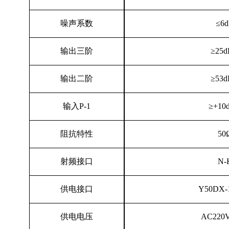
噪声系数
≤6
输出三阶
≥25
输出二阶
≥53
输入
P-1
≥+10
阻抗特性
50
射频接口
N-
供电接口
Y50DX-
供电电压
AC220