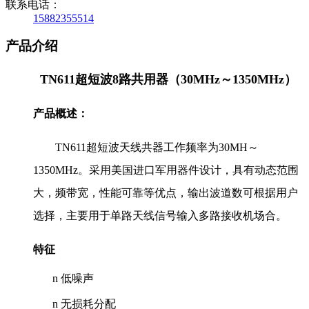
联系电话：
15882355514
产品介绍
TN611超短波8路共用器（
30MHz～1350MHz
）
产品概述：
TN611
超短波天线共器工作频率为
30MH～
1350MHz
。采用美国进口军用器件设计，具
有动态范围
大，频带宽，
性能可靠等优点，输出波道数可根据用户
选择，主要用于单路天线信号输入多路接收机场合。
特征
n
低噪声
n
无损耗分配