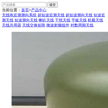
当前位置：
首页
>
产品中心
无线电监测测向系统
超短波监测天线
超短波测向天线
短波监
测天线
短波测向天线
喇叭天线
干扰天线
平板天线
机载天线
天线共用器
天线交换矩阵
微波射频组件
对数周期天线